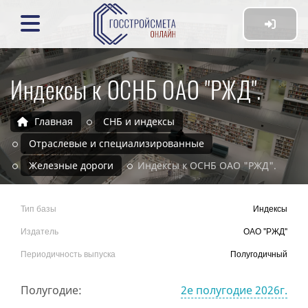
Индексы к ОСНБ ОАО "РЖД".
Главная
СНБ и индексы
Отраслевые и специализированные
Железные дороги
Индексы к ОСНБ ОАО "РЖД".
Тип базы
Индексы
Издатель
ОАО "РЖД"
Периодичность выпуска
Полугодичный
Полугодие:
2е полугодие 2026г.