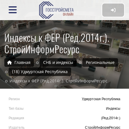
Индексы к ФЕР (Ред.2014г.).
СтройИнформРесурс
Главная
СНБ и индексы
Региональные
(18) Удмуртская Республика
Индексы к ФЕР (Ред.2014г.). СтройИнформРесурс
Регион
Удмуртская Республика
Тип базы
Индексы
Редакция
(Ред.2014г.)
Издатель
СтройИнформРесурс