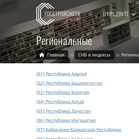
О ПРОДУКТЕ
Региональные
Главная
СНБ и индексы
Регион
(01) Республика Адыгея
(02) Республика Башкортостан
(03) Республика Бурятия
(04) Республика Алтай
(05) Республика Дагестан
(06) Республика Ингушетия
(07) Кабардино-Балкарская Республика
(08) Республика Калмыкия