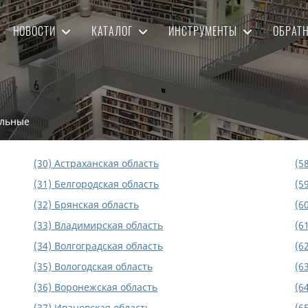
НОВОСТИ
КАТАЛОГ
ИНСТРУМЕНТЫ
ОБРАТ
альные
(30) Астраханская область
(5
(31) Белгородская область
(5
(32) Брянская область
(6
(33) Владимирская область
(6
(34) Волгоградская область
(6
(35) Вологодская область
(6
(36) Воронежская область
(6
(37) Ивановская область
(6