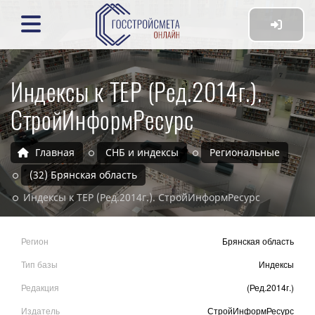
Индексы к ТЕР (Ред.2014г.).
СтройИнформРесурс
Главная
СНБ и индексы
Региональные
(32) Брянская область
Индексы к ТЕР (Ред.2014г.). СтройИнформРесурс
Регион
Брянская область
Тип базы
Индексы
Редакция
(Ред.2014г.)
Издатель
СтройИнформРесурс