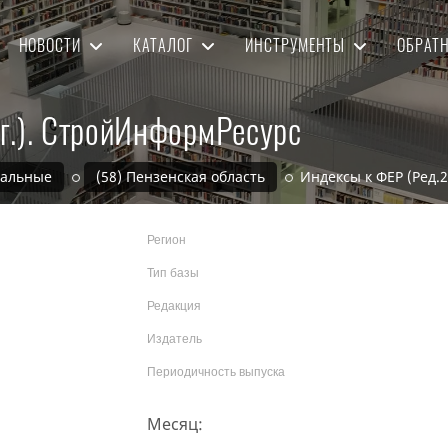
НОВОСТИ
КАТАЛОГ
ИНСТРУМЕНТЫ
ОБРАТ
г.). СтройИнформРесурс
нальные
(58) Пензенская область
Индексы к ФЕР (Ред.
Регион
Тип базы
Редакция
Издатель
Периодичность выпуска
Месяц: