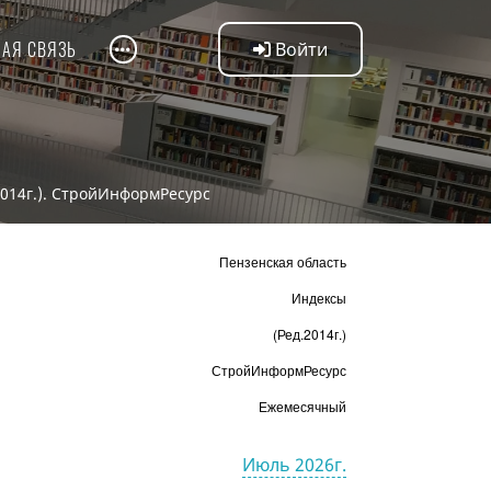
НАЯ СВЯЗЬ
Войти
2014г.). СтройИнформРесурс
Пензенская область
Индексы
(Ред.2014г.)
СтройИнформРесурс
Ежемесячный
Июль 2026г.