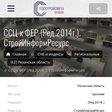
ССЦ к ФЕР (Ред.2014г.).
СтройИнформРесурс
Главная
СНБ и индексы
Региональные
(62) Рязанская область
ССЦ к ФЕР (Ред.2014г.). СтройИнформРесурс
Регион
Рязанская область
Тип базы
Ценники
Редакция
(Ред.2014г.)
Издатель
СтройИнформРесурс