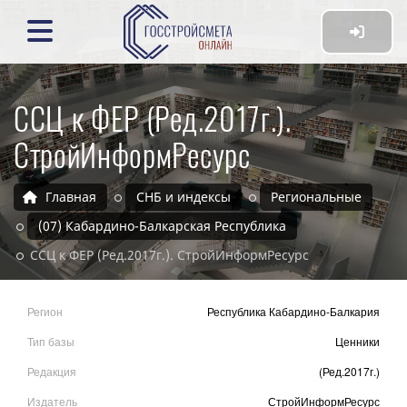
ССЦ к ФЕР (Ред.2017г.).
СтройИнформРесурс
Главная
СНБ и индексы
Региональные
(07) Кабардино-Балкарская Республика
ССЦ к ФЕР (Ред.2017г.). СтройИнформРесурс
Регион
Республика Кабардино-Балкария
Тип базы
Ценники
Редакция
(Ред.2017г.)
Издатель
СтройИнформРесурс