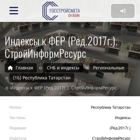
Индексы к ФЕР (Ред.2017г.).
СтройИнформРесурс
Главная
СНБ и индексы
Региональные
(16) Республика Татарстан
Индексы к ФЕР (Ред.2017г.). СтройИнформРесурс
Регион
Республика Татарстан
Тип базы
Индексы
Редакция
(Ред.2017г.)
Издатель
СтройИнформРесурс