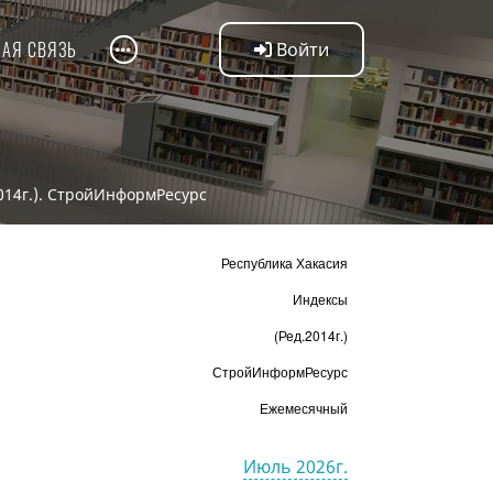
НАЯ СВЯЗЬ
Войти
2014г.). СтройИнформРесурс
Республика Хакасия
Индексы
(Ред.2014г.)
СтройИнформРесурс
Ежемесячный
Июль 2026г.