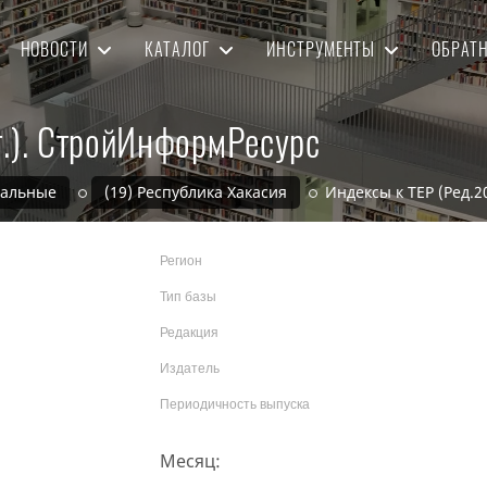
НОВОСТИ
КАТАЛОГ
ИНСТРУМЕНТЫ
ОБРАТ
г.). СтройИнформРесурс
нальные
(19) Республика Хакасия
Индексы к ТЕР (Ред.
Регион
Тип базы
Редакция
Издатель
Периодичность выпуска
Месяц: