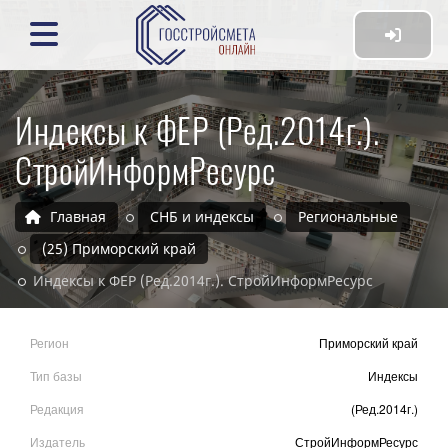
Индексы к ФЕР (Ред.2014г.).
СтройИнформРесурс
Главная
СНБ и индексы
Региональные
(25) Приморский край
Индексы к ФЕР (Ред.2014г.). СтройИнформРесурс
Регион
Приморский край
Тип базы
Индексы
Редакция
(Ред.2014г.)
Издатель
СтройИнформРесурс