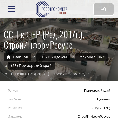
ССЦ к ФЕР (Ред.2017г.).
СтройИнформРесурс
Главная
СНБ и индексы
Региональные
(25) Приморский край
ССЦ к ФЕР (Ред.2017г.). СтройИнформРесурс
Регион
Приморский край
Тип базы
Ценники
Редакция
(Ред.2017г.)
Издатель
СтройИнформРесурс