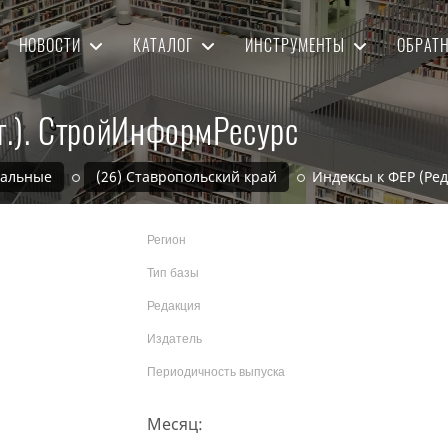
НОВОСТИ
КАТАЛОГ
ИНСТРУМЕНТЫ
ОБРАТ
г.). СтройИнформРесурс
нальные
(26) Ставропольский край
Индексы к ФЕР (Ред
Регион
Тип базы
Редакция
Издатель
Периодичность выпуска
Месяц: