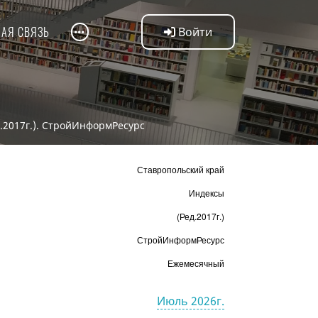
НАЯ СВЯЗЬ
Войти
.2017г.). СтройИнформРесурс
Ставропольский край
Индексы
(Ред.2017г.)
СтройИнформРесурс
Ежемесячный
Июль 2026г.