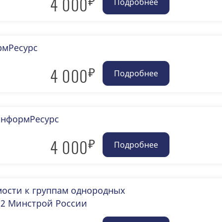
₽
4 000
рмРесурс
₽
4 000
йИнформРесурс
₽
4 000
ости к группам однородных
22 Минстрой России