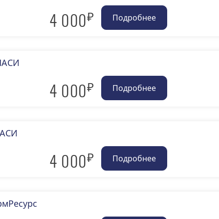
₽
4 000
 НАСИ
₽
4 000
НАСИ
₽
4 000
рмРесурс