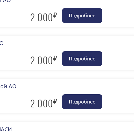
й АО
₽
2 000
АО
₽
2 000
рой АО
₽
2 000
 НАСИ