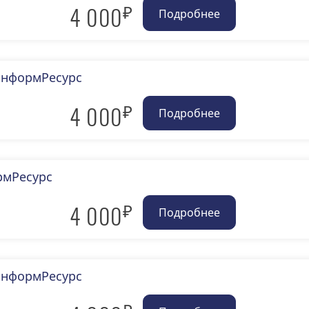
₽
4 000
йИнформРесурс
₽
4 000
рмРесурс
₽
4 000
йИнформРесурс