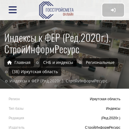
Индексы к ФЕР (Ред.2020г.).
СтройИнформРесурс
Главная
СНБ и индексы
Региональные
(38) Иркутская область
Индексы к ФЕР (Ред.2020г.). СтройИнформРесурс
Регион
Иркутская область
Тип базы
Индексы
Редакция
(Ред.2020г.)
Издатель
СтройИнформРесурс