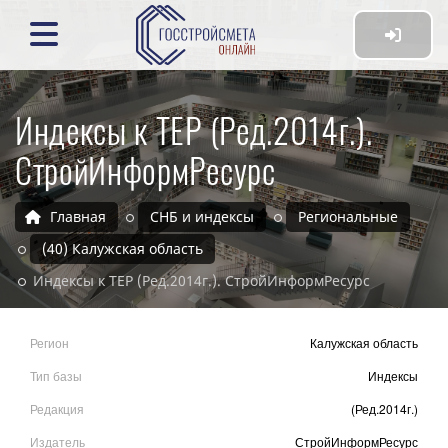
Индексы к ТЕР (Ред.2014г.).
СтройИнформРесурс
Главная
СНБ и индексы
Региональные
(40) Калужская область
Индексы к ТЕР (Ред.2014г.). СтройИнформРесурс
Регион
Калужская область
Тип базы
Индексы
Редакция
(Ред.2014г.)
Издатель
СтройИнформРесурс