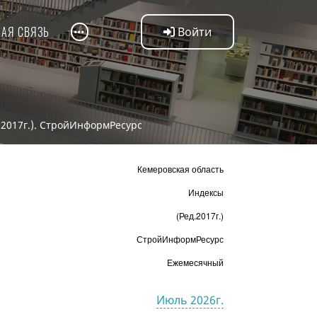
НАЯ СВЯЗЬ
Войти
.2017г.). СтройИнформРесурс
Кемеровская область
Индексы
(Ред.2017г.)
СтройИнформРесурс
Ежемесячный
Июль 2026г.