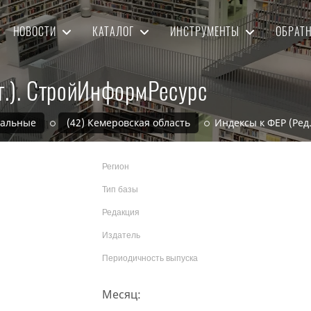
НОВОСТИ
КАТАЛОГ
ИНСТРУМЕНТЫ
ОБРАТ
г.). СтройИнформРесурс
нальные
(42) Кемеровская область
Индексы к ФЕР (Ред
Регион
Тип базы
Редакция
Издатель
Периодичность выпуска
Месяц: