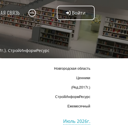
НАЯ СВЯЗЬ
Войти
17г.). СтройИнформРесурс
Новгородская область
Ценники
(Ред.2017г.)
СтройИнформРесурс
Ежемесячный
Июль 2026г.