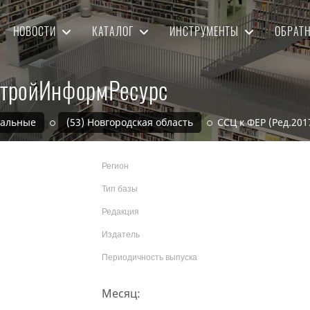
НОВОСТИ
КАТАЛОГ
ИНСТРУМЕНТЫ
ОБРАТ
 СтройИнформРесурс
нальные
(53) Новгородская область
ССЦ к ФЕР (Ред.20
Регион
Тип базы
Редакция
Издатель
Периодичность выпуска
Месяц: