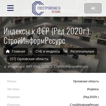
Индексы к ФЕР (Ред.2020г.).
СтройИнформРесурс
Главная
СНБ и индексы
Региональные
(57) Орловская область
Индексы к ФЕР (Ред.2020г.). СтройИнформРесурс
Регион
Орловская область
Тип базы
Индексы
Редакция
(Ред.2020г.)
Издатель
СтройИнформРесурс