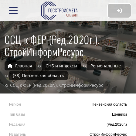
ССЦ к ФЕР (Ред.2020г.).
СтройИнформРесурс
Главная
СНБ и индексы
Региональные
(58) Пензенская область
ССЦ к ФЕР (Ред.2020г.). СтройИнформРесурс
Регион
Пензенская область
Тип базы
Ценники
Редакция
(Ред.2020г.)
Издатель
СтройИнформРесурс