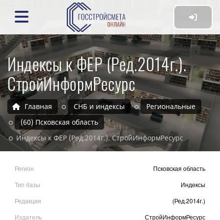
Индексы к ФЕР (Ред.2014г.).
СтройИнформРесурс
Главная
СНБ и индексы
Региональные
(60) Псковская область
Индексы к ФЕР (Ред.2014г.). СтройИнформРесурс
Регион
Псковская область
Тип базы
Индексы
Редакция
(Ред.2014г.)
Издатель
СтройИнформРесурс