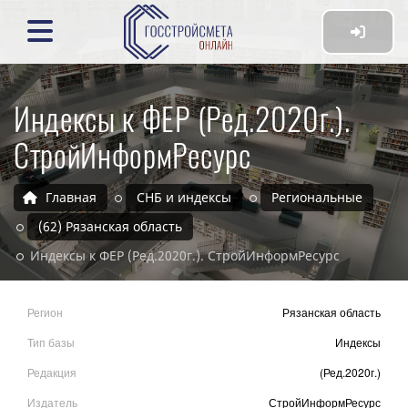
Индексы к ФЕР (Ред.2020г.).
СтройИнформРесурс
Главная
СНБ и индексы
Региональные
(62) Рязанская область
Индексы к ФЕР (Ред.2020г.). СтройИнформРесурс
Регион
Рязанская область
Тип базы
Индексы
Редакция
(Ред.2020г.)
Издатель
СтройИнформРесурс