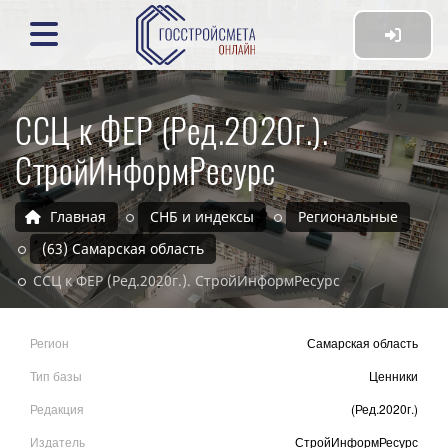
ССЦ к ФЕР (Ред.2020г.).
СтройИнформРесурс
Главная
СНБ и индексы
Региональные
(63) Самарская область
ССЦ к ФЕР (Ред.2020г.). СтройИнформРесурс
Регион
Самарская область
Тип базы
Ценники
Редакция
(Ред.2020г.)
Издатель
СтройИнформРесурс