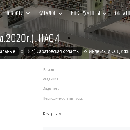
НОВОСТИ
КАТАЛОГ
ИНСТРУМЕНТЫ
ОБРАТ
д.2020г.). НАСИ
нальные
(64) Саратовская область
Индексы и ССЦ к ФЕР
Регион
Редакция
Издатель
Периодичность выпуска
Квартал: