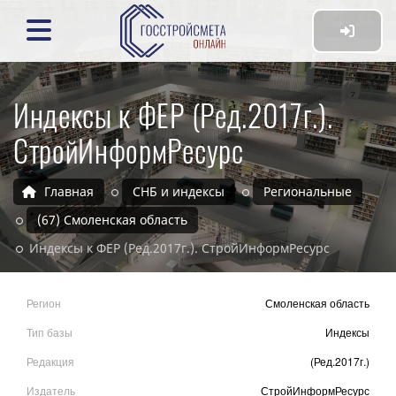
Индексы к ФЕР (Ред.2017г.).
СтройИнформРесурс
Главная
СНБ и индексы
Региональные
(67) Смоленская область
Индексы к ФЕР (Ред.2017г.). СтройИнформРесурс
Регион
Смоленская область
Тип базы
Индексы
Редакция
(Ред.2017г.)
Издатель
СтройИнформРесурс