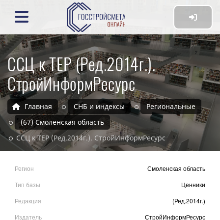
ССЦ к ТЕР (Ред.2014г.).
СтройИнформРесурс
Главная
СНБ и индексы
Региональные
(67) Смоленская область
ССЦ к ТЕР (Ред.2014г.). СтройИнформРесурс
Регион
Смоленская область
Тип базы
Ценники
Редакция
(Ред.2014г.)
Издатель
СтройИнформРесурс