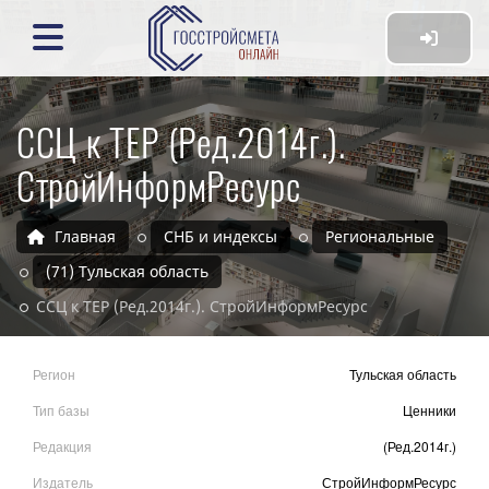
ССЦ к ТЕР (Ред.2014г.).
СтройИнформРесурс
Главная
СНБ и индексы
Региональные
(71) Тульская область
ССЦ к ТЕР (Ред.2014г.). СтройИнформРесурс
Регион
Тульская область
Тип базы
Ценники
Редакция
(Ред.2014г.)
Издатель
СтройИнформРесурс