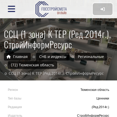
ССЦ (1 зона) К ТЕР (Ред.2014г.).
СтройИнформРесурс
Главная
СНБ и индексы
Региональные
(72) Тюменская область
ССЦ (1 зона) К ТЕР (Ред.2014г.). СтройИнформРесурс
Регион
Тюменская область
Тип базы
Ценники
Редакция
(Ред.2014г.)
Издатель
СтройИнформРесурс