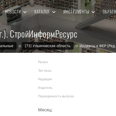
НОВОСТИ
КАТАЛОГ
ИНСТРУМЕНТЫ
ОБРАТ
г.). СтройИнформРесурс
нальные
(73) Ульяновская область
Индексы к ФЕР (Ред
Регион
Тип базы
Редакция
Издатель
Периодичность выпуска
Месяц: