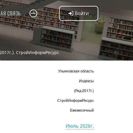
НАЯ СВЯЗЬ
Войти
.2017г.). СтройИнформРесурс
Ульяновская область
Индексы
(Ред.2017г.)
СтройИнформРесурс
Ежемесячный
Июль 2026г.