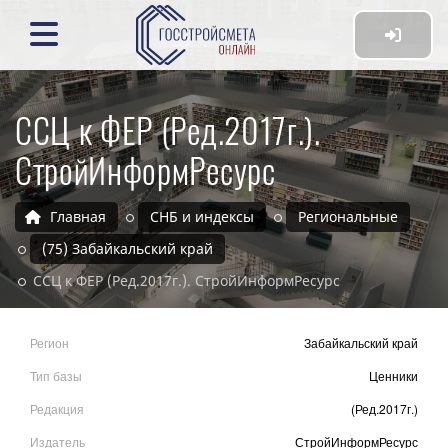
ССЦ к ФЕР (Ред.2017г.).
СтройИнформРесурс
Главная
СНБ и индексы
Региональные
(75) Забайкальский край
ССЦ к ФЕР (Ред.2017г.). СтройИнформРесурс
Регион
Забайкальский край
Тип базы
Ценники
Редакция
(Ред.2017г.)
Издатель
СтройИнформРесурс