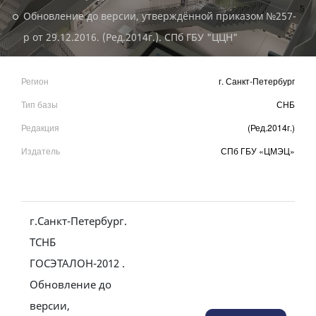
Обновление до версии, утверждённой приказом №257-
р от 29.12.2016. (Ред.2014г.). СПб ГБУ "ЦЦН"
Регион
г. Санкт-Петербург
Тип базы
СНБ
Редакция
(Ред.2014г.)
Издатель
СПб ГБУ «ЦМЭЦ»
г.Санкт-Петербург.
ТСНБ
ГОСЭТАЛОН-2012 .
Обновление до
версии,