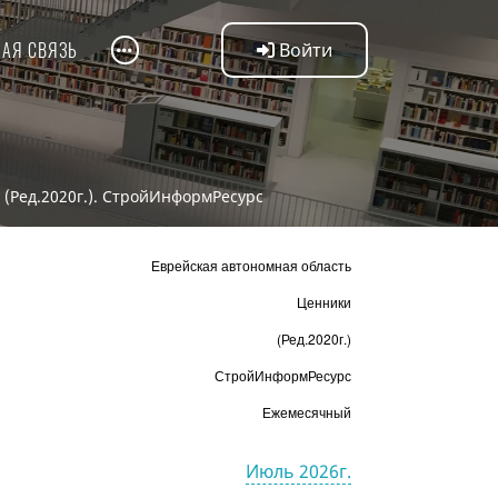
НАЯ СВЯЗЬ
Войти
 (Ред.2020г.). СтройИнформРесурс
Еврейская автономная область
Ценники
(Ред.2020г.)
СтройИнформРесурс
Ежемесячный
Июль 2026г.