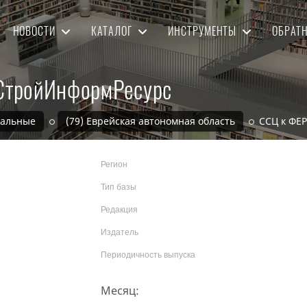
НОВОСТИ
КАТАЛОГ
ИНСТРУМЕНТЫ
ОБРАТ
 СтройИнформРесурс
нальные
(79) Еврейская автономная область
ССЦ к ФЕР
Регион
Тип базы
Редакция
Издатель
Периодичность выпуска
Месяц: