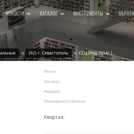
НОВОСТИ
КАТАЛОГ
ИНСТРУМЕНТЫ
ОБРАТ
нальные
(92) г. Севастополь
ССЦ (Ред.2014г.).
Регион
Тип базы
Редакция
Периодичность выпуска
Квартал: