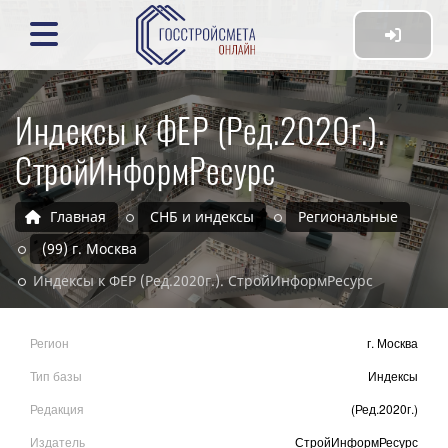
Индексы к ФЕР (Ред.2020г.).
СтройИнформРесурс
Главная
СНБ и индексы
Региональные
(99) г. Москва
Индексы к ФЕР (Ред.2020г.). СтройИнформРесурс
Регион
г. Москва
Тип базы
Индексы
Редакция
(Ред.2020г.)
Издатель
СтройИнформРесурс