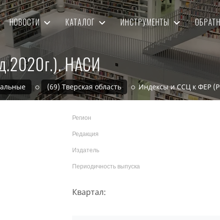
НОВОСТИ
КАТАЛОГ
ИНСТРУМЕНТЫ
ОБРАТ
д.2020г.). НАСИ
нальные
(69) Тверская область
Индексы и ССЦ к ФЕР (Р
Регион
Редакция
Издатель
Периодичность выпуска
Квартал: