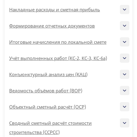
Накладные расходы и сметная прибыль
Формирование отчетных документов
Итоговые начисления по локальной смете
Учёт выполненных работ (КС-2, КС-3, КС-6а)
Конъюнктурный анализ цен (КАЦ)
Ведомость объёмов работ (ВОР)
Объектный сметный расчёт (ОСР)
Сводный сметный расчёт стоимости
строительства (ССРСС)