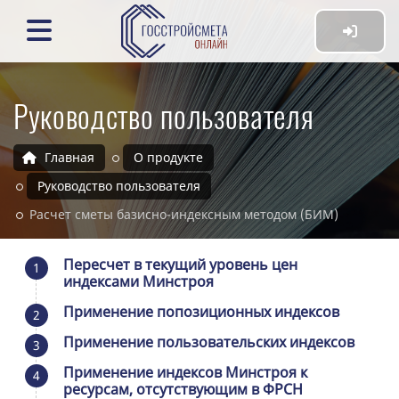
Руководство пользователя
Главная
О продукте
Руководство пользователя
Расчет сметы базисно-индексным методом (БИМ)
Пересчет в текущий уровень цен
1
индексами Минстроя
Применение попозиционных индексов
2
Применение пользовательских индексов
3
Применение индексов Минстроя к
4
ресурсам, отсутствующим в ФРСН